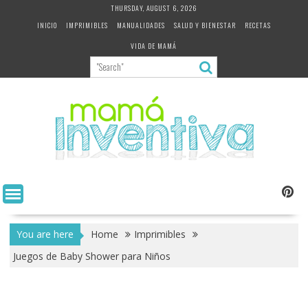
Skip
THURSDAY, AUGUST 6, 2026
to
INICIO
IMPRIMIBLES
MANUALIDADES
SALUD Y BIENESTAR
RECETAS
content
VIDA DE MAMÁ
You are here
Home
Imprimibles
Juegos de Baby Shower para Niños